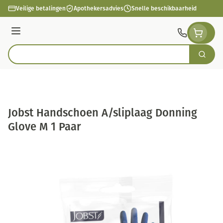
Ga naar de inhoud
Veilige betalingen
Apothekersadvies
Snelle beschikbaarheid
Menu
Zoek
Product, merk, categorie...
Jobst Handschoen A/sliplaag Donning
Glove M 1 Paar