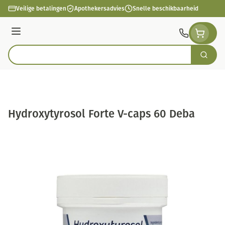
Ga naar de inhoud
Veilige betalingen
Apothekersadvies
Snelle beschikbaarheid
Menu
Zoek
Product, merk, categorie...
Hydroxytyrosol Forte V-caps 60 Deba