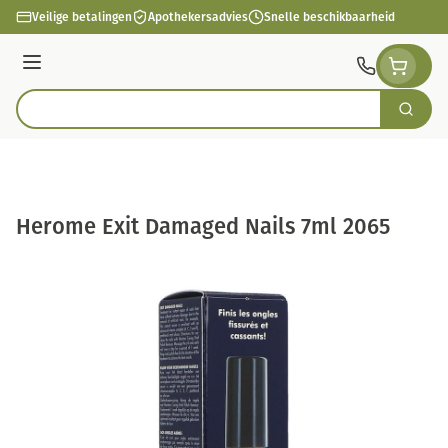
Ga naar de inhoud
Veilige betalingen
Apothekersadvies
Snelle beschikbaarheid
Menu
Zoek
Product, merk, categorie...
Herome Exit Damaged Nails 7ml 2065