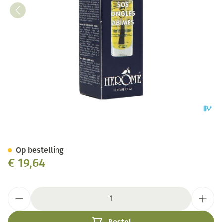
Herome Exit Damaged Nails 7
Op bestelling
€ 19,64
Aantal
Bestel