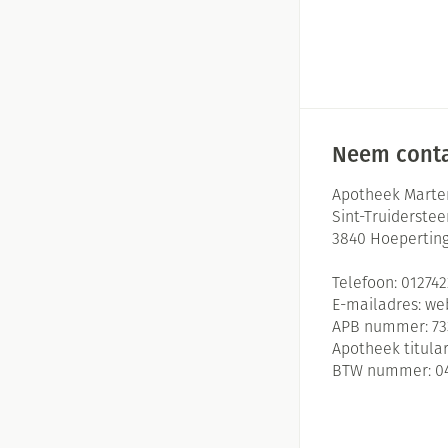
Neem conta
Apotheek Marte
Sint-Truiderste
3840
Hoepertin
Telefoon:
01274
E-mailadres:
we
APB nummer:
73
Apotheek titular
BTW nummer:
0