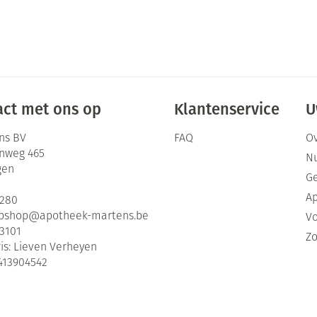
ct met ons op
Klantenservice
U
ns BV
FAQ
Ov
enweg 465
Nu
gen
G
Ap
2280
bshop@
apotheek-martens.be
Vo
3101
Zo
is:
Lieven Verheyen
413904542