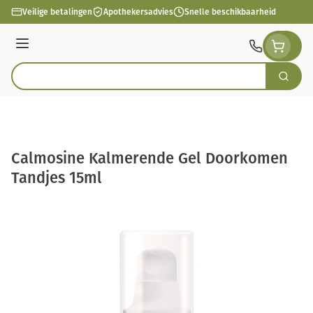
Ga naar de inhoud
Veilige betalingen
Apothekersadvies
Snelle beschikbaarheid
Menu
Zoek
Product, merk, categorie...
Calmosine Kalmerende Gel Doorkomen
Tandjes 15ml