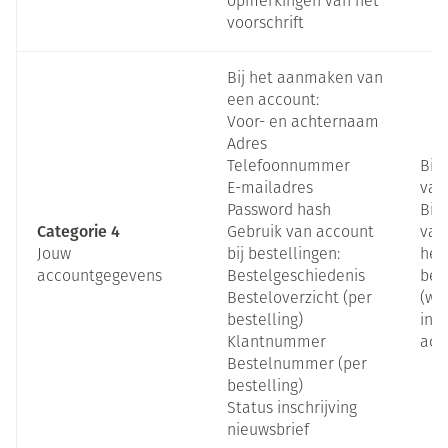
opmerkingen van het
voorschrift
Bij het aanmaken van
een account:
Voor- en achternaam
Adres
Telefoonnummer
Bij
E-mailadres
van
Password hash
Bij
Categorie 4
Gebruik van account
van
Jouw
bij bestellingen:
het
accountgegevens
Bestelgeschiedenis
bes
Besteloverzicht (per
(wa
bestelling)
ing
Klantnummer
acc
Bestelnummer (per
bestelling)
Status inschrijving
nieuwsbrief