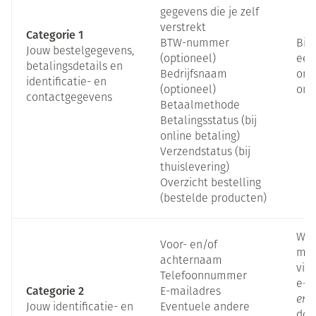
gegevens die je zelf
verstrekt
Categorie 1
BTW-nummer
Bij
Jouw bestelgegevens,
(optioneel)
een
betalingsdetails en
Bedrijfsnaam
onz
identificatie- en
(optioneel)
onz
contactgegevens
Betaalmethode
Betalingsstatus (bij
online betaling)
Verzendstatus (bij
thuislevering)
Overzicht bestelling
(bestelde producten)
Wan
Voor- en/of
met
achternaam
via
Telefoonnummer
e-m
Categorie 2
E-mailadres
en/
Jouw identificatie- en
Eventuele andere
doo