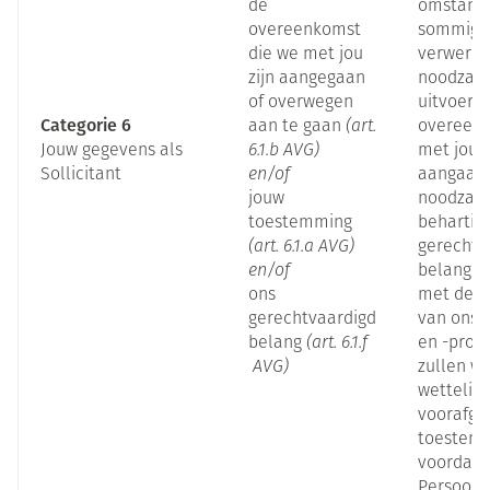
de
omstandi
overeenkomst
sommige
die we met jou
verwerkin
zijn aangegaan
noodzake
of overwegen
uitvoerin
Categorie 6
aan te gaan
(art.
overeenk
Jouw gegevens als
6.1.b AVG)
met jou w
Sollicitant
en/of
aangaan.
jouw
noodzakel
toestemming
behartig
(art. 6.1.a AVG)
gerechtv
en/of
belangen
ons
met de v
gerechtvaardigd
van ons 
belang
(art. 6.1.f
en -proce
AVG)
zullen we
wettelijk
voorafga
toestemm
voordat 
Persoons