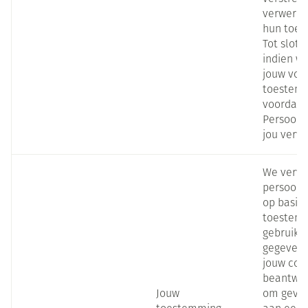
verwerkt
hun toe
Tot slot 
indien we
jouw voo
toestemm
voordat 
Persoons
jou verw
We verwe
persoonl
op basis
toestem
gebruike
gegevens
jouw com
beantwoo
Jouw
om gevol