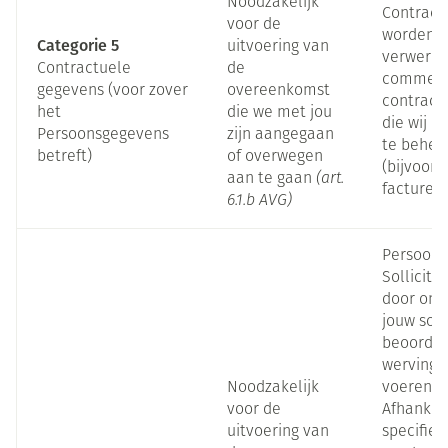
Noodzakelijk
Contract
voor de
worden d
Categorie 5
uitvoering van
verwerkt
Contractuele
de
commerc
gegevens (voor zover
overeenkomst
contractu
het
die we met jou
die wij 
Persoonsgegevens
zijn aangegaan
te beher
betreft)
of overwegen
(bijvoorb
aan te gaan
(art.
factureri
6.1.b AVG)
Persoons
Sollicit
door ons
jouw solli
beoordel
wervings
Noodzakelijk
voeren.
voor de
Afhankeli
uitvoering van
specifiek