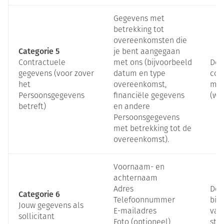
Gegevens met
betrekking tot
overeenkomsten die
Categorie 5
je bent aangegaan
Contractuele
met ons (bijvoorbeeld
Doo
gegevens (voor zover
datum en type
con
het
overeenkomst,
met
Persoonsgegevens
financiële gegevens
(wil
betreft)
en andere
Persoonsgegevens
met betrekking tot de
overeenkomst).
Voornaam- en
achternaam
Adres
Door
Categorie 6
Telefoonnummer
bij
Jouw gegevens als
E-mailadres
vast
sollicitant
Foto (optioneel)
stag