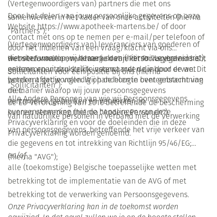
(Vertegenwoordigers van) partners die met ons
Door het delen van jouw persoonlijke gegevens op onze
samenwerken in het kader van onze activiteiten (hierna
Website https://www.apotheek-martens.be/ of door
"Partners");
contact met ons op te nemen per e-mail/per telefoon of
(Vertegenwoordigers van) leveranciers van goederen of
door het indienen van een vraag/klacht via ons
diensten waarop wij beroep doen (hierna "Leveranciers");
websiteformulier, verklaar je dat je dit Privacybeleid hebt
Het verzamelen en verwerken van Persoonsgegevens is
gelezen en uitdrukkelijk instemt met de inhoud ervan. Dit
onderworpen aan strikte voorwaarden die door de wet
Sollicitanten voor een positie bij ons (hierna
betekent dat je volledig op de hoogte bent gebracht van
worden afgedwongen. Wij handelen in overeenstemming
“Sollicitanten”);
de manier waarop wij jouw persoonsgegevens
met:
Alle Andere Personen van wie wij Persoonsgegevens
verzamelen, gebruiken en verwerken, in
de EU-verordening van 2016 betreffende de bescherming
overeenstemming met de bepalingen van deze
kunnen verwerken (hierna "Andere Personen").
van natuurlijke personen in verband met de verwerking
Privacyverklaring en voor de doeleinden die in deze
van persoonsgegevens, betreffende het vrije verkeer van
Privacyverklaring worden genoemd.
die gegevens en tot intrekking van Richtlijn 95/46/EG;
en/of
(hierna "AVG");
alle (toekomstige) Belgische toepasselijke wetten met
betrekking tot de implementatie van de AVG of met
betrekking tot de verwerking van Persoonsgegevens.
Onze Privacyverklaring kan in de toekomst worden