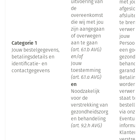
uitvoering van
met jou 
de
afgeslote
overeenkomst
afsluiten
die wij met jou
te breng
zijn aangegaan
verwerke
of overwegen
jouw
Categorie 1
aan te gaan
Persoon
(art. 6.1.b AVG)
Jouw bestelgegevens,
een goe
en/of
betalingsdetails en
gezondhe
Jouw
identificatie- en
behandel
toestemming
contactgegevens
garander
(art. 6.1.a AVG)
Betalings
en
worden d
Noodzakelijk
verwerkt
voor de
staat te 
verstrekking van
bestellin
gezondheidszorg
via onze 
en behandeling
Eventuel
(art. 9.2.h AVG)
informati
Klanten 
verstrekt