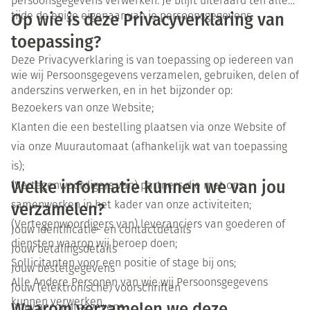
persoonsgegevens verwerken. Je blijft uiteraard ten allen
Op wie is deze Privacyverklaring van
tijde de enige eigenaar van je persoonsgegevens.
toepassing?
Deze Privacyverklaring is van toepassing op iedereen van
wie wij Persoonsgegevens verzamelen, gebruiken, delen of
anderszins verwerken, en in het bijzonder op:
Bezoekers van onze Website;
Klanten die een bestelling plaatsen via onze Website of
via onze Muurautomaat (afhankelijk wat van toepassing
is);
Welke informatie kunnen we van jou
(Vertegenwoordigers van) partners die met ons
samenwerken in het kader van onze activiteiten;
verzamelen?
(Vertegenwoordigers van) leveranciers van goederen of
Jouw identificatie- en contactdetails
diensten waarop wij beroep doen;
Jouw betalingsdetails
Sollicitanten voor een positie of stage bij ons;
Jouw bestelgegevens
Alle Andere Personen van wie wij Persoonsgegevens
Jouw (elektronische) voorschriften
kunnen verwerken.
Waarom verzamelen we deze
Jouw accountgegevens