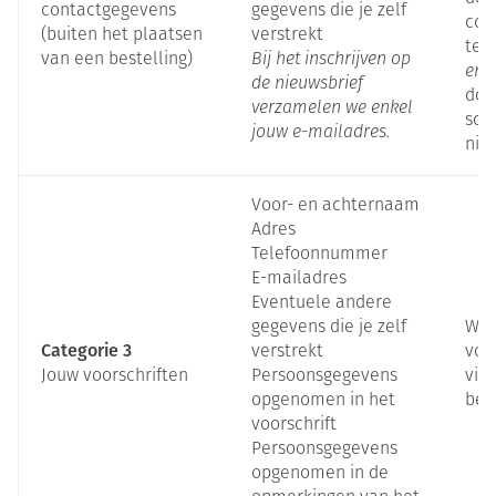
contactgegevens
gegevens die je zelf
con
(buiten het plaatsen
verstrekt
te 
van een bestelling)
Bij het inschrijven op
en/
de nieuwsbrief
door
verzamelen we enkel
sch
jouw e-mailadres.
nie
Voor- en achternaam
Adres
Telefoonnummer
E-mailadres
Eventuele andere
gegevens die je zelf
Wan
Categorie 3
verstrekt
voo
Jouw voorschriften
Persoonsgegevens
via
opgenomen in het
bes
voorschrift
Persoonsgegevens
opgenomen in de