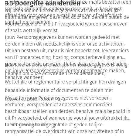
3.3 Doorgifte aan derden
zonder een reden op te geven. Al onze mails bevatten een
speciale afmeldlink onderaan deze mail. Je kan je ook
Wij behandelen Persoonsgegevens als vertrouwelijke
afmelden door ons een e-mail te sturen of telefonisch
informatie en geven deze niet door aan derden buiten de
contact op te nemen.
voorwaarden die in dit Privacybeleid worden beschreven
of zoals wettelijk vereist.
Jouw Persoonsgegevens kunnen worden gedeeld met
derden indien dit noodzakelijk is voor onze activiteiten.
Dit kan bestaan uit, maar is niet beperkt tot, leveranciers
van IT-ondersteuning, hosting, computerbeveiliging en
gespecialiseerde diensten. Het is deze derden verboden
Hun leveranciers of onderaannemers de gegevens nodig
om jouw Persoonsgegevens verder openbaar te maken,
hebben om onze activiteiten te ondersteunen;
behalve wanneer:
Wettelijke of reglementaire verplichtingen hen dwingen
bepaalde informatie of documenten te delen met
Wij zullen jouw Persoonsgegevens niet verkopen,
relevante autoriteiten.
verhuren, verspreiden of anderszins commercieel
beschikbaar stellen aan derden, behalve zoals bepaald in
dit Privacybeleid, of wanneer je vooraf jouw uitdrukkelijke
toestemming hebt gegeven.
In het geval van onze gehele of gedeeltelijke
reorganisatie, de overdracht van onze activiteiten of in