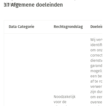
3.1 Algemene doeleinden
bijzonder:
Data Categorie
Rechtsgrondslag
Doeleind
Wij verw
identific
om onze 
correcte
dienstver
garander
mogelijk
een beste
af te ron
verwerkin
zijn dus 
Noodzakelijk
om een c
voor de
overeenk