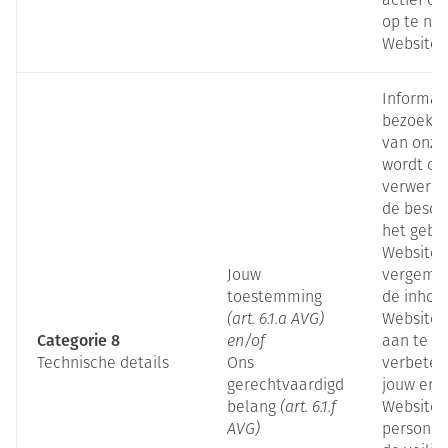
actief c
op te ne
Website.
Informat
bezoek a
van onze
wordt do
verwerkt
de besch
het gebr
Website 
Jouw
vergemak
toestemming
de inhou
(art. 6.1.a AVG)
Website 
Categorie 8
en/of
aan te p
Technische details
Ons
verbeter
gerechtvaardigd
jouw erv
belang
(art. 6.1.f
Website 
AVG)
personal