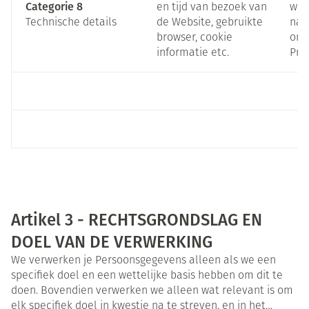
Categorie 8
en tijd van bezoek van
we 
Technische details
de Website, gebruikte
naa
browser, cookie
onz
informatie etc.
Priv
Artikel 3 - RECHTSGRONDSLAG EN
DOEL VAN DE VERWERKING
We verwerken je Persoonsgegevens alleen als we een
specifiek doel en een wettelijke basis hebben om dit te
doen. Bovendien verwerken we alleen wat relevant is om
elk specifiek doel in kwestie na te streven, en in het