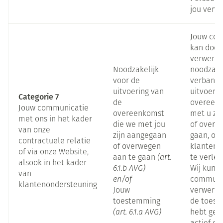
jou verw
Jouw co
kan door
verwerkt 
Noodzakelijk
noodzakel
voor de
verband 
uitvoering van
uitvoerin
Categorie 7
de
overeenk
Jouw communicatie
overeenkomst
met u zi
met ons in het kader
die we met jou
of overw
van onze
zijn aangegaan
gaan, of
contractuele relatie
of overwegen
klanteno
of via onze Website,
aan te gaan
(art.
te verlen
alsook in het kader
6.1.b AVG)
Wij kunn
van
en/of
communi
klantenondersteuning
Jouw
verwerke
toestemming
de toest
(art. 6.1.a AVG)
hebt geg