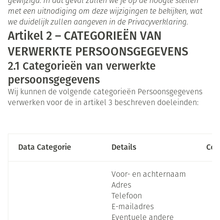
gewijzigd. In dat geval zullen we je op de hoogte stellen
met een uitnodiging om deze wijzigingen te bekijken, wat
we duidelijk zullen aangeven in de Privacyverklaring.
Artikel 2 – CATEGORIEËN VAN
VERWERKTE PERSOONSGEGEVENS
2.1
Categorieën van verwerkte
persoonsgegevens
Wij kunnen de volgende categorieën Persoonsgegevens
verwerken voor de in artikel 3 beschreven doeleinden:
Data Categorie
Details
Con
Voor- en achternaam
Adres
Telefoon
E-mailadres
Eventuele andere