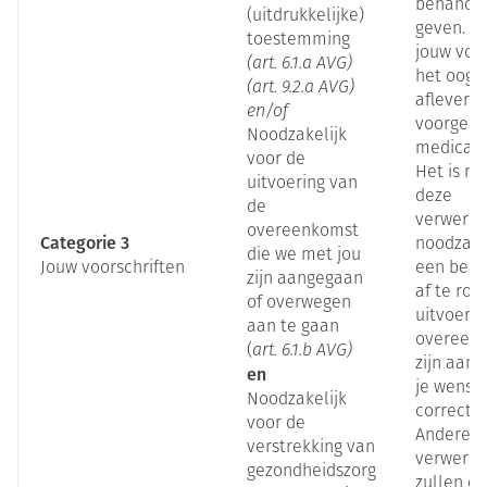
behandel
(uitdrukkelijke)
geven. W
toestemming
jouw voo
(art. 6.1.a AVG)
het oog 
(art. 9.2.a AVG)
aflevere
en/of
voorgesc
Noodzakelijk
medicati
voor de
Het is mo
uitvoering van
deze
de
verwerkin
overeenkomst
Categorie 3
noodzakel
die we met jou
Jouw voorschriften
een beste
zijn aangegaan
af te ron
of overwegen
uitvoeri
aan te gaan
overeenk
(
art. 6.1.b AVG)
zijn aang
en
je wenst
Noodzakelijk
correct u
voor de
Andere
verstrekking van
verwerkin
gezondheidszorg
zullen en