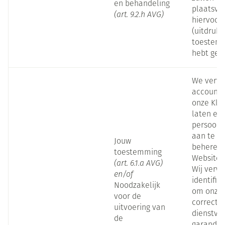
en behandeling
plaatsvin
(art. 9.2.h AVG)
hiervoor
(uitdrukk
toestemm
hebt geg
We verw
account
onze Kla
laten ee
persoonl
aan te m
Jouw
beheren 
toestemming
Website.
(art. 6.1.a AVG)
Wij verw
en/of
identific
Noodzakelijk
om onze 
voor de
correcte
uitvoering van
dienstver
de