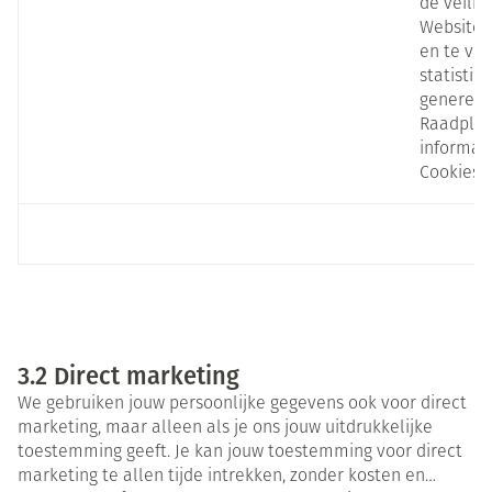
de veilig
Website 
en te ve
statistie
generere
Raadplee
informati
Cookies.
3.2 Direct marketing
We gebruiken jouw persoonlijke gegevens ook voor direct
marketing, maar alleen als je ons jouw uitdrukkelijke
toestemming geeft. Je kan jouw toestemming voor direct
marketing te allen tijde intrekken, zonder kosten en