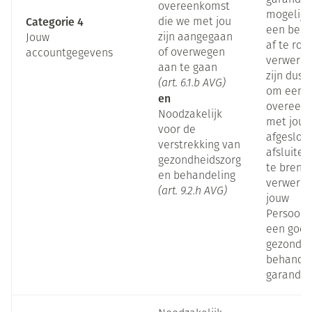
garander
overeenkomst
mogelijk
Categorie 4
die we met jou
een beste
zijn aangegaan
Jouw
af te ron
of overwegen
accountgegevens
verwerkin
aan te gaan
zijn dus 
(art. 6.1.b AVG)
om een c
en
overeenk
Noodzakelijk
met jou 
voor de
afgeslote
verstrekking van
afsluiten
gezondheidszorg
te breng
en behandeling
verwerke
(art. 9.2.h AVG)
jouw
Persoon
een goe
gezondhe
behandel
garander