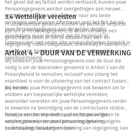
het geval dat wij failliet worden verklaard, kunnen jouw
Persoonsgegevens worden overgedragen aan nieuwe
3.4 Wettelijke vereisten
entiteiten of derden. Wij zullen je naar ons beste
vermogen van tevoren informeren over het feit dat wij
In uitzonderlijke gevallen kunnen we wettelijk verplicht
jouw Persoonsgegevens aan dergelijke derden
zijn om je Persoonsgegevens te delen vanwege een
overdragen, maar je erkent dat dit technisch of
gerechtelijk bevel of om te voldoen aan wet- en
commercieel niet onder alle omstandigheden mogelijk is.
regelgeving. Indien toegestaan, streven wij ernaar om jou
Artikel 4 – DUUR VAN DE VERWERKING
vooraf op de hoogte te stellen van een dergelijke
openbaarmaking.
Wij bewaren jouw Persoonsgegevens voor de duur die
nodig is om de doeleinden genoemd in Artikel 3 van dit
Privacybeleid te vervullen, inclusief voor zolang het
essentieel is voor de uitvoering van het contract tussen
jou en ons.
Wij kunnen jouw Persoonsgegevens ook bewaren om te
voldoen aan toepasselijke wettelijke vereisten,
waaronder vereisten om jouw Persoonsgegevens verder
te bewaren na beëindiging van de contractuele relatie
tussen u en ons. Hieronder vallen toepasselijke
Tenzij je een beroep doet op je recht om vergeten te
verjaringstermijnen voor facturering, betaling,
worden, bewaren we jouw persoonsgegevens volgens
boekhouding, belasting en naleving van regelgeving. Van
onderstaande bewaartermijnen:
de hieronder vermelde bewaartermijnen kan daarom