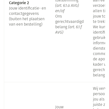
toestemming
aan een 
Categorie 2
(art. 6.1.a AVG)
verzoek. 
Jouw identificatie- en
en/of
allen tij
contactgegevens
Ons
jouw toe
(buiten het plaatsen
gerechtvaardigd
te trekke
van een bestelling)
belang
(art. 6.1.f
We kunn
AVG)
identific
gebruike
informer
diensten
commerci
de apothe
kader va
gerechtv
belang.
Wij verw
persoon
jou als p
juiste zo
Jouw