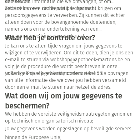
doeleinden.
verzoek om informatie die we ontvangen, of om
anderszins onze rechten te beschermen.
Tot slot kan een derde partij de opdracht krijgen om
persoonsgegevens te verwerken. Zij kunnen dit echter
alleen doen voor de bovengenoemde doeleinden,
namens ons en na ondertekening van een
Waar heb je controle over?
gegevensverwerkingsovereenkomst.
Je kan ons te allen tijde vragen om jouw gegevens te
wijzigen of te verwijderen. Om dit te doen, dien je ons een
e-mail te sturen via webshop@apotheek-martens.be en
volg je de procedure die wordt beschreven in onze
volledige Privacyverklaring onder artikel 5.7.
Je kan ook op elk gewenst moment een kopie opvragen
van alle informatie die we over jou hebben verzameld
door een e-mail te sturen naar hetzelfde adres.
Wat doen wij om jouw gegevens te
beschermen?
We hebben de vereiste veiligheidsmaatregelen genomen
op technisch en organisatorisch niveau;
Jouw gegevens worden opgeslagen op beveiligde servers
binnen de Europese Unie;