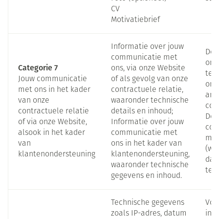
CV
Motivatiebrief
Informatie over jouw
Doo
communicatie met
ons
Categorie 7
ons, via onze Website
tele
Jouw communicatie
of als gevolg van onze
onz
met ons in het kader
contractuele relatie,
and
van onze
waaronder technische
com
contractuele relatie
details en inhoud;
Doo
of via onze Website,
Informatie over jouw
con
alsook in het kader
communicatie met
met
van
ons in het kader van
(wil
klantenondersteuning
klantenondersteuning,
dat
waaronder technische
te 
gegevens en inhoud.
Technische gegevens
Voo
zoals IP-adres, datum
inf