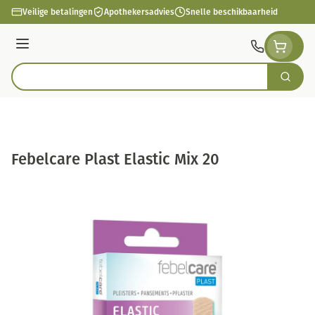
Ga naar de inhoud
Veilige betalingen
Apothekersadvies
Snelle beschikbaarheid
Menu
Zoek
Product, merk, categorie...
Febelcare Plast Elastic Mix 20