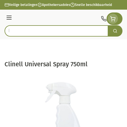
Ga naar de inhoud
Veilige betalingen
Apothekersadvies
Snelle beschikbaarheid
Menu
Zoek
Product, merk, categorie...
Clinell Universal Spray 750ml