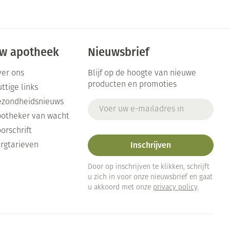
Toon meer
Arm
duw
Haar
Elleboog
Zelfbruiner
er
Enkel en voet
w apotheek
Nieuwsbrief
Toon meer
Scheren
er ons
Blijf op de hoogte van nieuwe
n
producten en promoties
ttige links
ys en -druppels
ezondheidsnieuws
E-mail adres
CBD
otheker van wacht
orschrift
Inschrijven
rgtarieven
Door op inschrijven te klikken, schrijft
u zich in voor onze nieuwsbrief en gaat
u akkoord met onze
privacy policy
.