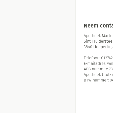
Massagebalsem en
Handhygiëne
Manicure & pedic
Hormonaal stelse
Neem conta
Mond
Apotheek Marte
Sint-Truiderste
Droge mond
3840
Hoepertin
Elektrische tande
Telefoon:
01274
Interdentaal - flo
E-mailadres:
we
Kunstgebit
APB nummer:
73
Apotheek titular
Toon meer
BTW nummer:
0