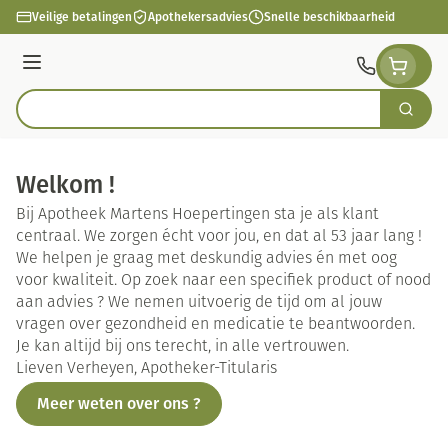
Ga naar de inhoud
Veilige betalingen
Apothekersadvies
Snelle beschikbaarheid
Menu
Zoek
Product, merk, categorie...
Welkom !
Bij Apotheek Martens Hoepertingen sta je als klant
centraal. We zorgen écht voor jou, en dat al 53 jaar lang !
We helpen je graag met deskundig advies én met oog
voor kwaliteit. Op zoek naar een specifiek product of nood
aan advies ? We nemen uitvoerig de tijd om al jouw
vragen over gezondheid en medicatie te beantwoorden.
Je kan altijd bij ons terecht, in alle vertrouwen.
Lieven Verheyen, Apotheker-Titularis
Meer weten over ons ?