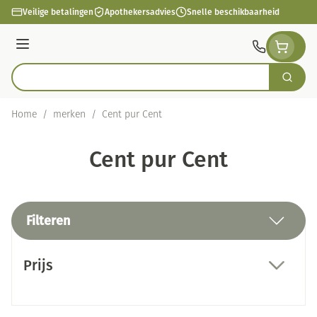
Ga naar de inhoud
Veilige betalingen
Apothekersadvies
Snelle beschikbaarheid
Menu
Zoek
Product, merk, categorie...
Home
/
merken
/
Cent pur Cent
Cent pur Cent
Filteren
Doorgaan naar productlijst
Prijs
filter