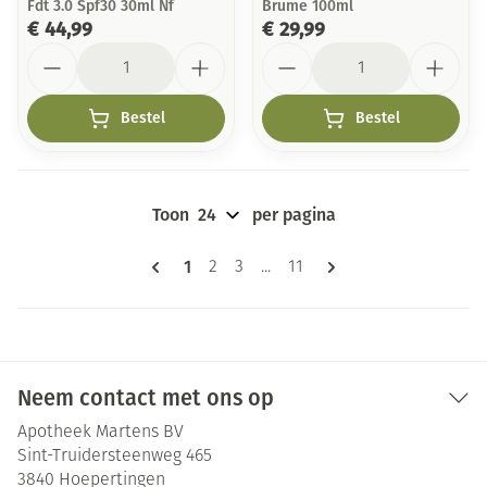
Fdt 3.0 Spf30 30ml Nf
Brume 100ml
€ 44,99
€ 29,99
Aantal
Aantal
Bestel
Bestel
Toon
per pagina
Pagina's
U lees momenteel pagina
1
Pagina
Pagina
Pagina
2
3
...
11
Neem contact met ons op
Apotheek Martens BV
Sint-Truidersteenweg 465
3840
Hoepertingen