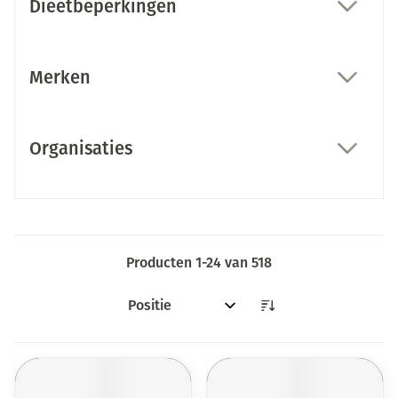
Dieetbeperkingen
filter
Merken
filter
Organisaties
filter
Producten
1
-
24
van
518
Sorteer op: