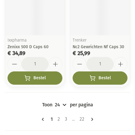
Ixxpharma
Trenker
Zenixx 500 D Caps 60
Nc2 Gewrichten Nf Caps 30
€ 34,89
€ 25,99
Aantal
Aantal
Bestel
Bestel
Toon
per pagina
Pagina's
U lees momenteel pagina
1
Pagina
Pagina
Pagina
2
3
...
22