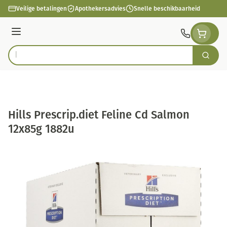
Ga naar de inhoud
Veilige betalingen
Apothekersadvies
Snelle beschikbaarheid
Menu
Zoek
Product, merk, categorie...
Hills Prescrip.diet Feline Cd Salmon
12x85g 1882u