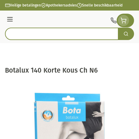
Ga naar de inhoud
Veilige betalingen
Apothekersadvies
Snelle beschikbaarheid
Menu
Zoek
Product, merk, categorie...
Botalux 140 Korte Kous Ch N6