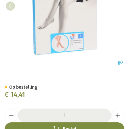
Botalux 140 Korte Kous Ch N6
Op bestelling
€ 14,41
Aantal
Bestel