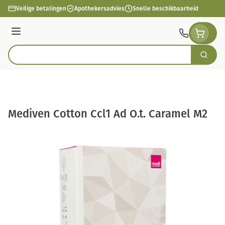
Ga naar de inhoud
Veilige betalingen
Apothekersadvies
Snelle beschikbaarheid
Menu
Zoek
Product, merk, categorie...
Mediven Cotton Ccl1 Ad O.t. Caramel M2