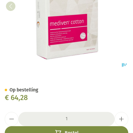
Mediven Cotton Ccl1 Ad O.t. 
Op bestelling
€ 64,28
Aantal
Bestel