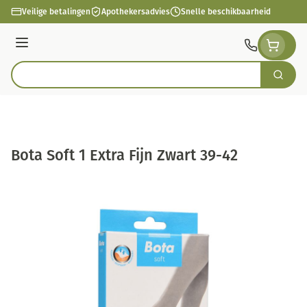
Ga naar de inhoud
Veilige betalingen
Apothekersadvies
Snelle beschikbaarheid
Menu
Zoek
Product, merk, categorie...
Bota Soft 1 Extra Fijn Zwart 39-42