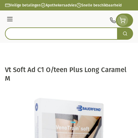
Ga naar de inhoud
Veilige betalingen
Apothekersadvies
Snelle beschikbaarheid
Menu
Zoek
Product, merk, categorie...
Vt Soft Ad C1 O/teen Plus Long Caramel
M