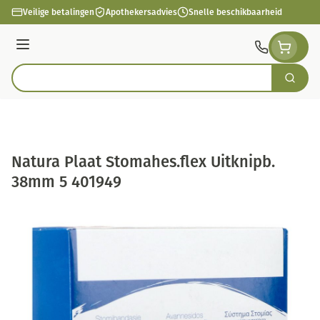
Ga naar de inhoud
Veilige betalingen
Apothekersadvies
Snelle beschikbaarheid
Menu
Zoek
Product, merk, categorie...
Natura Plaat Stomahes.flex Uitknipb.
38mm 5 401949