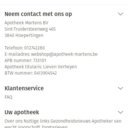
Neem contact met ons op
Apotheek Martens BV
Sint-Truidersteenweg 465
3840
Hoepertingen
Telefoon:
012742280
E-mailadres:
webshop@
apotheek-martens.be
APB nummer:
733101
Apotheek titularis:
Lieven Verheyen
BTW nummer:
0413904542
Klantenservice
FAQ
Uw apotheek
Over ons
Nuttige links
Gezondheidsnieuws
Apotheker van
wacht
Voorschrift
Zorgtarieven