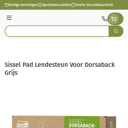
Ga naar de inhoud
Veilige betalingen
Apothekersadvies
Snelle beschikbaarheid
Menu
Zoek
Product, merk, categorie...
Sissel Pad Lendesteun Voor Dorsaback
Grijs