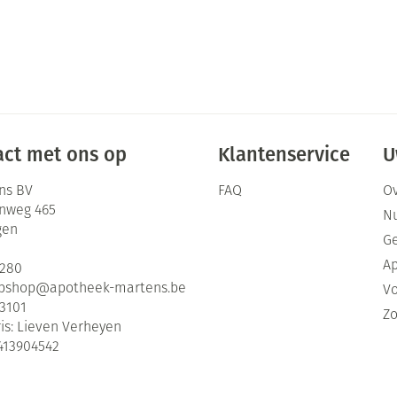
ct met ons op
Klantenservice
U
ns BV
FAQ
Ov
enweg 465
Nu
gen
G
Ap
2280
bshop@
apotheek-martens.be
Vo
3101
Zo
is:
Lieven Verheyen
413904542