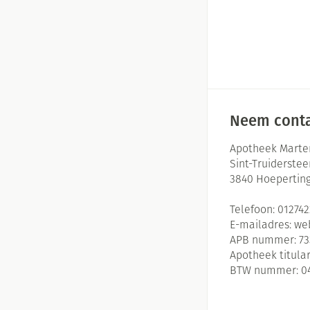
Neem conta
Apotheek Marte
Sint-Truiderste
3840
Hoepertin
Telefoon:
01274
E-mailadres:
we
APB nummer:
73
Apotheek titular
BTW nummer:
0