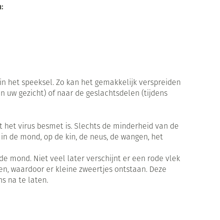
Sondes, baxters en catheters
:
res
Reinigingsmelk, - crème, -olie en
Afslanken
Sondes
werende middelen
gel
Accessoires
ering
Accessoires voor sondes
nten
Tonic - lotion
Baxters
Homeopathie
Micellair water
en geurproducten
Catheters
Specifiek voor de ogen
ie
 in het speeksel. Zo kan het gemakkelijk verspreiden
Toon meer
 uw gezicht) of naar de geslachtsdelen (tijdens
Zware benen
ng en zuurstof
Pillendozen en accessoires
k voor mannen
r
Tabletten
Gezichtsverzorging
nt
 het virus besmet is. Slechts de minderheid van de
Creme, gel en spray
n de mond, op de kin, de neus, de wangen, het
ties
Mondmaskers
Pigmentstoornissen
n - decubitis
rgische en anti
e mond. Niet veel later verschijnt er een rode vlek
Gevoelige huid - geïrriteerde
Diverse geneesmiddelen
er
toire middelen
en, waardoor er kleine zweertjes ontstaan. Deze
huid
penselen en
ns na te laten.
Bandages en Orthopedie -
voorwerpen
m
Doffe huid
orthopedische verbanden
- oogpotlood
nen
Gemengde huid
Diergeneesmiddelen
Buik