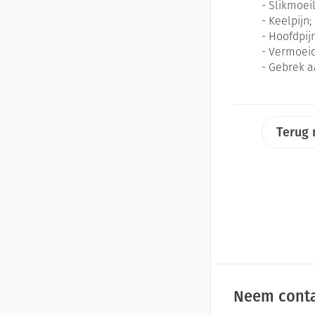
- Slikmoei
Massagebalsem en
Handhygiëne
- Keelpijn;
- Hoofdpijn
Manicure & pedic
- Vermoeid
Hormonaal stelse
- Gebrek a
Mond
Droge mond
Terug 
Elektrische tande
Interdentaal - flo
Kunstgebit
Toon meer
Neem conta