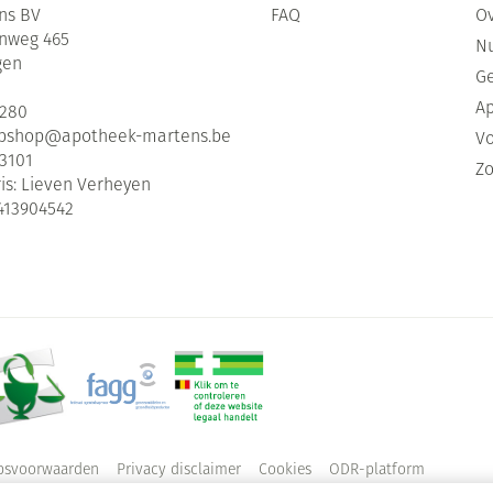
ns BV
FAQ
Ov
enweg 465
Nu
gen
G
Ap
2280
bshop@
apotheek-martens.be
Vo
3101
Zo
is:
Lieven Verheyen
413904542
psvoorwaarden
Privacy disclaimer
Cookies
ODR-platform