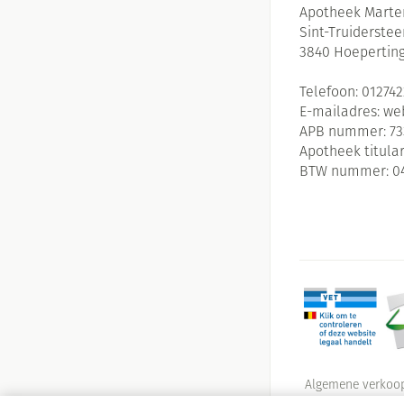
Apotheek Marte
Sint-Truiderste
3840
Hoepertin
Telefoon:
01274
E-mailadres:
we
APB nummer:
73
Apotheek titular
BTW nummer:
0
Algemene verkoo