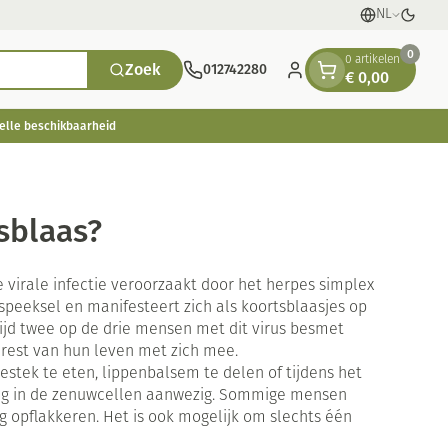
NL
Talen
Oversc
0
0 artikelen
Zoek
012742280
€ 0,00
Klant menu
elle beschikbaarheid
usen
hee
eding
n, vitaminen en tonica
Seksualiteit en intieme
Pillendozen
Plantaardige olie
Naalden en spuiten
Oren
Mond en keel
hygiene
tsblaas?
ouche
ucosemeter
n
Spuiten
Zuigtabletten
Condooms en anticonceptie
s en naalden
n
Oplossing voor injectie
Spray - oplossing
enen
n warmtetherapie
Batterijen
Homeopathie
Ogen
e virale infectie veroorzaakt door het herpes simplex
Intiem welzijn
scherming
rging bij diabetes
ieren
Naalden
 speeksel en manifesteert zich als koortsblaasjes op
Intieme verzorging
Anesthesie
jd twee op de drie mensen met dit virus besmet
Naalden voor insulinepen -
 rest van hun leven met zich mee.
apie
Mond, muil of snavel
Menstruatie
pennaalden
n stress
en en desinfecteren
tek te eten, lippenbalsem te delen of tijdens het
Toon meer
lang in de zenuwcellen aanwezig. Sommige mensen
iding zon
kjes
ls
Diagnostica
Gezichtsreiniging -
ig opflakkeren. Het is ook mogelijk om slechts één
Vacht, huid of pluimen
ontschminken
èmes
atje
asjes - antiviraal
en teken