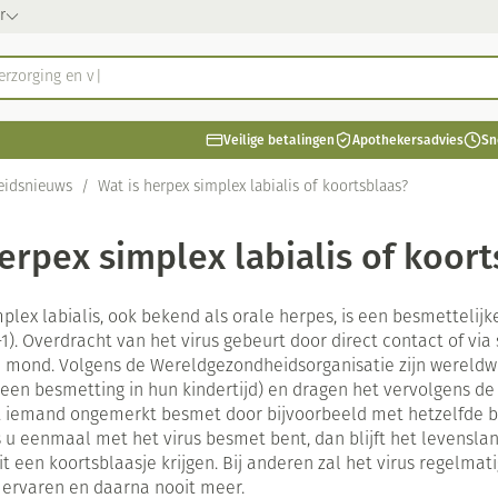
r
ategorie...
Veilige betalingen
Apothekersadvies
Sn
Schoonheid, verzorging en hygiëne
Dieet, voeding en vitamines
 Zwangerschap en kinderen
italiteit 50+
 Natuur geneeskunde
Thuiszorg en EHBO
Dieren en insecten
 Geneesmiddelen
eidsnieuws
/
Wat is herpex simplex labialis of koortsblaas?
ng en hygiëne categorie
ten
Neus
Vitamines en supplementen
Kinderen
Seksualiteit
Oliën
Wondzorg
Kat
Gynaecologie
Hygiëne
Steunko
Kruident
Diabetes
Dierenvo
Minerale
erpex simplex labialis of koor
amines categorie
ren
r
gerie
Spray
Vitamine A
Luizen
Vilt
Bad en d
Bloedgl
Hond
Minerale
en
Antioxydanten - detox
Tanden
Handschoenen
Teststrip
Kat
Vitamine
n -stolling
Snurken
Gemmotherapie
Duiven en vogels
Urinewegen
Zware b
Licht- e
deren categorie
plex labialis, ook bekend als orale herpes, is een besmettelijk
Ogen
Zonnebe
ng
aties
Aminozuren
Verzorging en hygiëne
Wondhelend
Voetverzo
Andere d
-1). Overdracht van het virus gebeurt door direct contact of via
tenbeten
 gel
en sokken
Huid
 mond. Volgens de Wereldgezondheidsorganisatie zijn wereldwi
ie
pplementen
Oogspoeling
Calcium
Vitamines en supplementen
Brandwonden
Aftersun
een besmetting in hun kindertijd) en dragen het vervolgens de
l
Spieren en gewrichten
Oligo-elementen
Wondzorg
Pijn en koorts
Fytother
Stoma
Gemoed e
Oogdruppels
Toon meer
Toon meer
Toon meer
Lippen
Ontsmett
 iemand ongemerkt besmet door bijvoorbeeld met hetzelfde bes
 categorie
cet
s u eenmaal met het virus besmet bent, dan blijft het levens
baby - kinderen
Creme - gel
Voorbere
Stomaza
Schimme
it een koortsblaasje krijgen. Bij anderen zal het virus regelmat
n pancreas
Voedingstherapie & welzijn
EHBO
Spieren en gewrichten
ategorie
 ervaren en daarna nooit meer.
Zonnecr
Stomapla
Koortsbla
Vlooien 