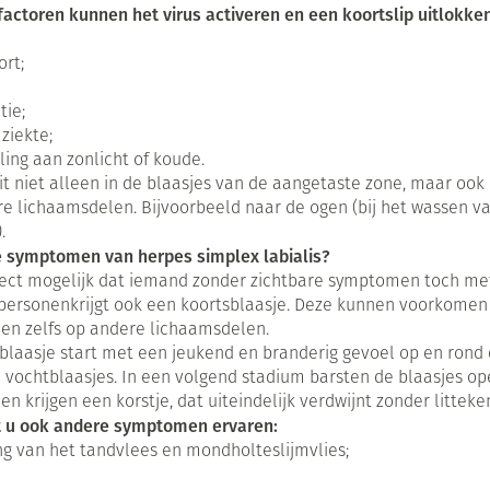
ing
Spieren en gewrichten
actoren kunnen het virus activeren en een koortslip uitlokken
Oren
e
essoires
Ogen
Podologie
Accessoi
Jeuk
ategorie
Insecten
ort;
Oordopjes
Neus
Cold - Hot therapie - warm/koud
Spijsvert
Instrume
Luizen
Zenuwstelsel
Oorreiniging
Keel
Verbanddozen
egorie
tie;
teerde huid en
 ziekte;
g
Oordruppels
Botten, spieren en gewrichten
Medische hulpmiddelen
Parfums 
lling aan zonlicht of koude.
Toon meer
Toon meer
Ergonom
Acne
Slapeloosheid, spanning en
zit niet alleen in de blaasjes van de aangetaste zone, maar ook
eren
Voeten en benen
stress
e lichaamsdelen. Bijvoorbeeld naar de ogen (bij het wassen van
Ademhali
Specifie
.
Diagnosetesten en
el
Droge voeten, eelt en kloven
e symptomen van herpes simplex labialis?
meetapparatuur
Badkame
Ogen
Deodora
fect mogelijk dat iemand zonder zichtbare symptomen toch met
Blaren
Stoppen met roken
Bed
ersonenkrijgt ook een koortsblaasje. Deze kunnen voorkomen i
Alcoholtest
Ooginfec
Eelt
en zelfs op andere lichaamsdelen.
Doorligge
Make-up
Bloeddrukmeter
Anti alle
blaasje start met een jeukend en branderig gevoel op en rond d
Eksteroog - likdoorn
Toon me
inflamma
 vochtblaasjes. In een volgend stadium barsten de blaasjes op
Infecties
Cholesteroltest
Make-up 
Toon meer
en krijgen een korstje, dat uiteindelijk verdwijnt zonder litteke
gebruiks
Glaucoo
mhoest
Hartslagmeter
 u ook andere symptomen ervaren:
Eyeliner 
Kunsttra
ng van het tandvlees en mondholteslijmvlies;
 hoest en
Toon meer
Nagels
Immuniteit
Mascara