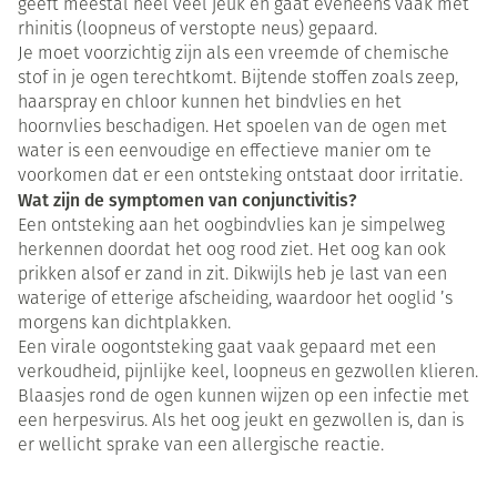
geeft meestal heel veel jeuk en gaat eveneens vaak met
rhinitis (loopneus of verstopte neus) gepaard.
Je moet voorzichtig zijn als een vreemde of chemische
stof in je ogen terechtkomt. Bijtende stoffen zoals zeep,
haarspray en chloor kunnen het bindvlies en het
hoornvlies beschadigen. Het spoelen van de ogen met
water is een eenvoudige en effectieve manier om te
voorkomen dat er een ontsteking ontstaat door irritatie.
Wat zijn de symptomen van conjunctivitis?
Een ontsteking aan het oogbindvlies kan je simpelweg
herkennen doordat het oog rood ziet. Het oog kan ook
prikken alsof er zand in zit. Dikwijls heb je last van een
waterige of etterige afscheiding, waardoor het ooglid ’s
morgens kan dichtplakken.
Een virale oogontsteking gaat vaak gepaard met een
verkoudheid, pijnlijke keel, loopneus en gezwollen klieren.
Blaasjes rond de ogen kunnen wijzen op een infectie met
een herpesvirus. Als het oog jeukt en gezwollen is, dan is
er wellicht sprake van een allergische reactie.