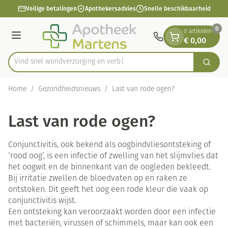
Dia 1 van 1
Ga naar de inhoud
Veilige betalingen
Apothekersadvies
Snelle beschikbaarheid
0
0 artikelen
€ 0,00
Menu
Vind snel wondverzorging e
Zoek
Product, merk, categorie...
Home
/
Gezondheidsnieuws
/
Last van rode ogen?
Last van rode ogen?
Conjunctivitis, ook bekend als oogbindvliesontsteking of
‘rood oog’, is een infectie of zwelling van het slijmvlies dat
het oogwit en de binnenkant van de oogleden bekleedt.
Bij irritatie zwellen de bloedvaten op en raken ze
ontstoken. Dit geeft het oog een rode kleur die vaak op
conjunctivitis wijst.
Een ontsteking kan veroorzaakt worden door een infectie
met bacteriën, virussen of schimmels, maar kan ook een