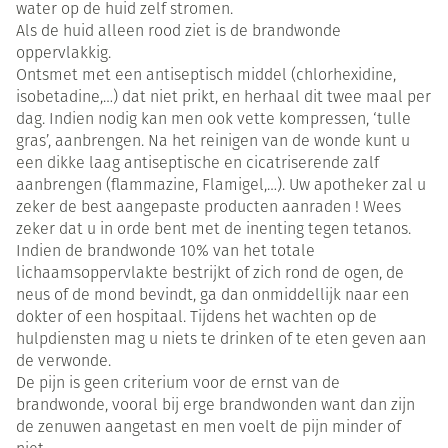
water op de huid zelf stromen.
Als de huid alleen rood ziet is de brandwonde
oppervlakkig.
Ontsmet met een antiseptisch middel (chlorhexidine,
isobetadine,…) dat niet prikt, en herhaal dit twee maal per
dag. Indien nodig kan men ook vette kompressen, ‘tulle
gras’, aanbrengen. Na het reinigen van de wonde kunt u
een dikke laag antiseptische en cicatriserende zalf
aanbrengen (flammazine, Flamigel,…). Uw apotheker zal u
zeker de best aangepaste producten aanraden ! Wees
zeker dat u in orde bent met de inenting tegen tetanos.
Indien de brandwonde 10% van het totale
lichaamsoppervlakte bestrijkt of zich rond de ogen, de
neus of de mond bevindt, ga dan onmiddellijk naar een
dokter of een hospitaal. Tijdens het wachten op de
hulpdiensten mag u niets te drinken of te eten geven aan
de verwonde.
De pijn is geen criterium voor de ernst van de
brandwonde, vooral bij erge brandwonden want dan zijn
de zenuwen aangetast en men voelt de pijn minder of