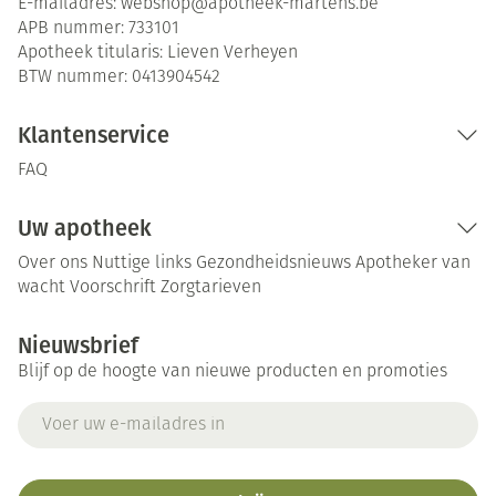
E-mailadres:
webshop@
apotheek-martens.be
APB nummer:
733101
Apotheek titularis:
Lieven Verheyen
BTW nummer:
0413904542
Klantenservice
FAQ
Uw apotheek
Over ons
Nuttige links
Gezondheidsnieuws
Apotheker van
wacht
Voorschrift
Zorgtarieven
Nieuwsbrief
Blijf op de hoogte van nieuwe producten en promoties
E-mail adres