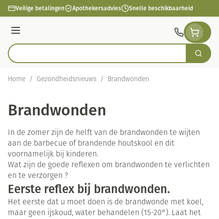
Ga naar de inhoud
Veilige betalingen
Apothekersadvies
Snelle beschikbaarheid
Menu
Zoek
Product, merk, categorie...
Home
/
Gezondheidsnieuws
/
Brandwonden
Brandwonden
In de zomer zijn de helft van de brandwonden te wijten
aan de barbecue of brandende houtskool en dit
voornamelijk bij kinderen.
Wat zijn de goede reflexen om brandwonden te verlichten
en te verzorgen ?
Eerste reflex bij brandwonden.
Het eerste dat u moet doen is de brandwonde met koel,
maar geen ijskoud, water behandelen (15-20°). Laat het