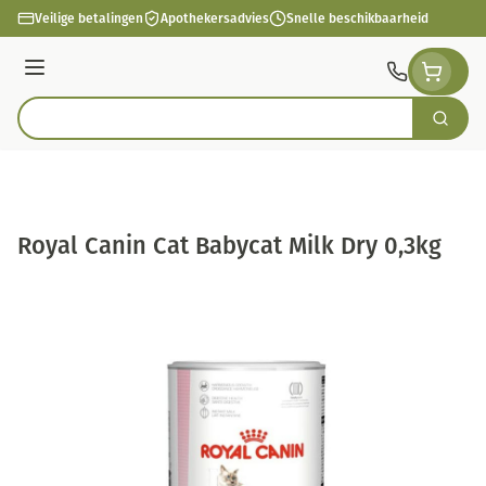
Ga naar de inhoud
Veilige betalingen
Apothekersadvies
Snelle beschikbaarheid
Menu
Zoek
Product, merk, categorie...
Royal Canin Cat Babycat Milk Dry 0,3kg