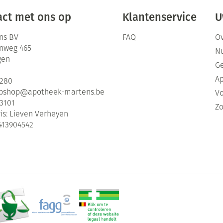
ct met ons op
Klantenservice
U
ns BV
FAQ
Ov
enweg 465
Nu
gen
G
Ap
2280
bshop@
apotheek-martens.be
Vo
3101
Zo
is:
Lieven Verheyen
413904542