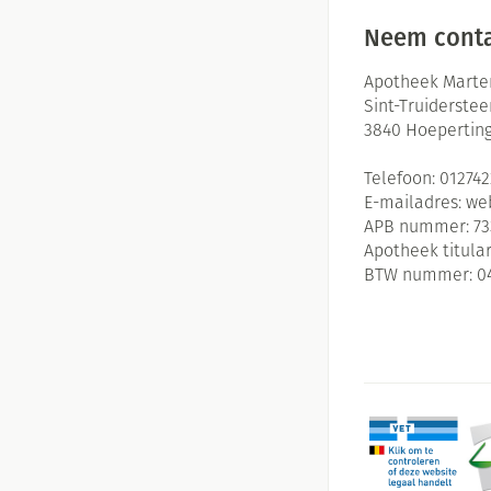
Neem conta
Apotheek Marte
Sint-Truiderste
3840
Hoepertin
Telefoon:
01274
E-mailadres:
we
APB nummer:
73
Apotheek titular
BTW nummer:
0