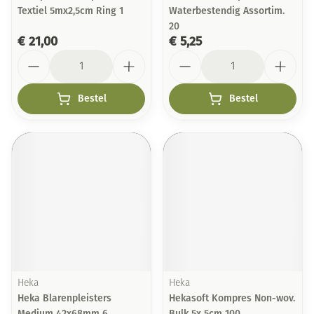
Textiel 5mx2,5cm Ring 1
Waterbestendig Assortim.
20
€ 21,00
€ 5,25
Aantal
Aantal
Bestel
Bestel
Heka
Heka
Heka Blarenpleisters
Hekasoft Kompres Non-wov.
Medium 42x68mm 6
Bulk 5x 5cm 100