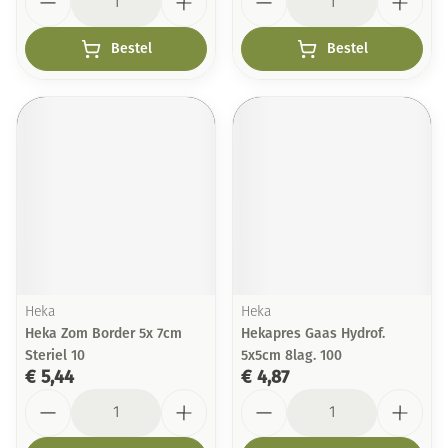
Bestel
Bestel
Heka
Heka
Heka Zom Border 5x 7cm
Hekapres Gaas Hydrof.
Steriel 10
5x5cm 8lag. 100
€ 5,44
€ 4,87
Aantal
Aantal