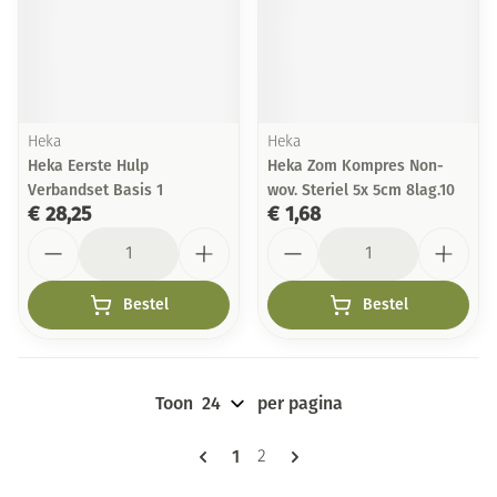
Heka
Heka
Heka Eerste Hulp
Heka Zom Kompres Non-
Verbandset Basis 1
wov. Steriel 5x 5cm 8lag.10
€ 28,25
€ 1,68
Aantal
Aantal
Bestel
Bestel
Toon
per pagina
Pagina's
U lees momenteel pagina
1
Pagina
2