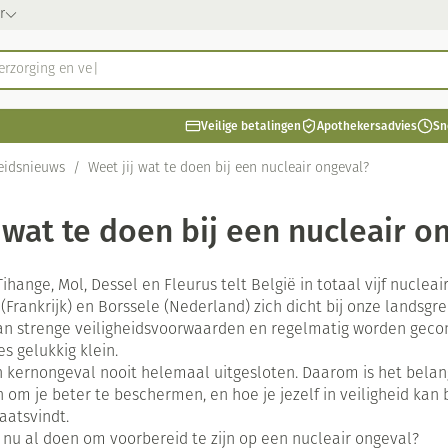
r
erzorgi
ategorie...
Veilige betalingen
Apothekersadvies
Sn
Schoonheid, verzorging en hygiëne
Dieet, voeding en vitamines
 Zwangerschap en kinderen
italiteit 50+
 Natuur geneeskunde
Thuiszorg en EHBO
Dieren en insecten
 Geneesmiddelen
eidsnieuws
/
Weet jij wat te doen bij een nucleair ongeval?
ng en hygiëne categorie
ten
Neus
Vitamines en supplementen
Kinderen
Seksualiteit
Oliën
Wondzorg
Kat
Gynaecologie
Hygiëne
Steunko
Kruident
Diabetes
Dierenvo
Minerale
 wat te doen bij een nucleair o
amines categorie
ren
r
gerie
Spray
Vitamine A
Luizen
Vilt
Bad en d
Bloedgl
Hond
Minerale
en
Antioxydanten - detox
Tanden
Handschoenen
Teststrip
Kat
Vitamine
n -stolling
Snurken
Gemmotherapie
Duiven en vogels
Urinewegen
Zware b
Licht- e
deren categorie
Tihange, Mol, Dessel en Fleurus telt België in totaal vijf nucle
Ogen
Zonnebe
ng
aties
Aminozuren
Verzorging en hygiëne
Wondhelend
Voetverzo
Andere d
(Frankrijk) en Borssele (Nederland) zich dicht bij onze landsgr
tenbeten
 gel
en sokken
Huid
n strenge veiligheidsvoorwaarden en regelmatig worden gecont
ie
pplementen
Oogspoeling
Calcium
Vitamines en supplementen
Brandwonden
Aftersun
es gelukkig klein.
l
Spieren en gewrichten
Oligo-elementen
Wondzorg
Pijn en koorts
Fytother
Stoma
Gemoed e
Oogdruppels
Toon meer
Toon meer
Toon meer
Lippen
Ontsmett
n kernongeval nooit helemaal uitgesloten. Daarom is het belan
 categorie
cet
om je beter te beschermen, en hoe je jezelf in veiligheid kan 
baby - kinderen
Creme - gel
Voorbere
Stomaza
Schimme
aatsvindt.
n pancreas
Voedingstherapie & welzijn
EHBO
Spieren en gewrichten
ategorie
 nu al doen om voorbereid te zijn op een nucleair ongeval?
Zonnecr
Stomapla
Koortsbla
Vlooien 