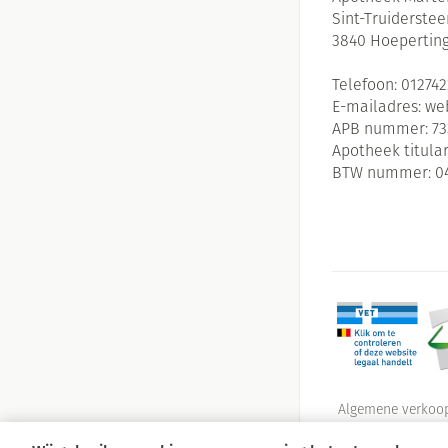
Sint-Truiderste
Massagebalsem en
Handhygiëne
3840
Hoepertin
Manicure & pedic
Hormonaal stelse
Telefoon:
01274
E-mailadres:
we
Mond
APB nummer:
73
Apotheek titular
Droge mond
BTW nummer:
0
Elektrische tande
Interdentaal - flo
Kunstgebit
Toon meer
Algemene verkoo