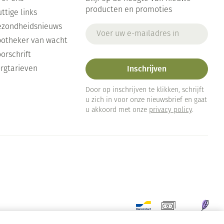
Toon meer
Arm
producten en promoties
ttige links
duw
Haar
Elleboog
ezondheidsnieuws
E-mail adres
Zelfbruiner
er
otheker van wacht
Enkel en voet
orschrift
Toon meer
Inschrijven
rgtarieven
Scheren
n
ys en -druppels
Door op inschrijven te klikken, schrijft
u zich in voor onze nieuwsbrief en gaat
u akkoord met onze
CBD
privacy policy
.