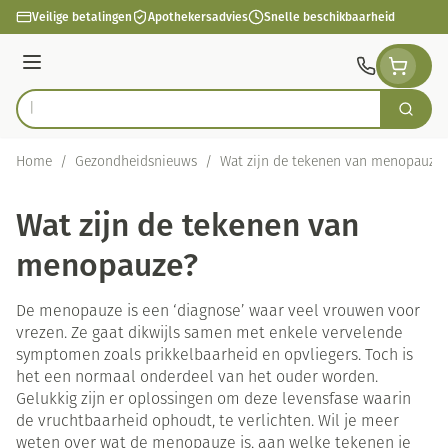
Ga naar de inhoud
Veilige betalingen
Apothekersadvies
Snelle beschikbaarheid
Menu
Zoek
Product, merk, categorie...
Home
/
Gezondheidsnieuws
/
Wat zijn de tekenen van menopauze?
Wat zijn de tekenen van
menopauze?
De menopauze is een ‘diagnose’ waar veel vrouwen voor
vrezen. Ze gaat dikwijls samen met enkele vervelende
symptomen zoals prikkelbaarheid en opvliegers. Toch is
het een normaal onderdeel van het ouder worden.
Gelukkig zijn er oplossingen om deze levensfase waarin
de vruchtbaarheid ophoudt, te verlichten. Wil je meer
weten over wat de menopauze is, aan welke tekenen je