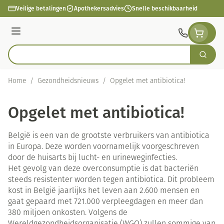
Ga naar de inhoud
Veilige betalingen
Apothekersadvies
Snelle beschikbaarheid
Menu
Zoek
Product, merk, categorie...
Home
/
Gezondheidsnieuws
/
Opgelet met antibiotica!
Opgelet met antibiotica!
België is een van de grootste verbruikers van antibiotica
in Europa. Deze worden voornamelijk voorgeschreven
door de huisarts bij lucht- en urineweginfecties.
Het gevolg van deze overconsumptie is dat bacteriën
steeds resistenter worden tegen antibiotica. Dit probleem
kost in België jaarlijks het leven aan 2.600 mensen en
gaat gepaard met 721.000 verpleegdagen en meer dan
380 miljoen onkosten. Volgens de