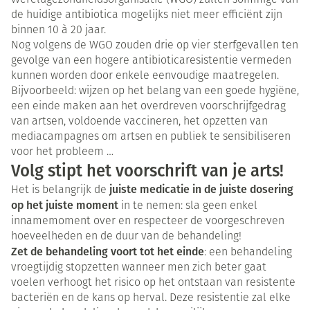
Wereldgezondheidsorganisatie (WGO) zullen sommige van
de huidige antibiotica mogelijks niet meer efficiënt zijn
binnen 10 à 20 jaar.
Nog volgens de WGO zouden drie op vier sterfgevallen ten
gevolge van een hogere antibioticaresistentie vermeden
kunnen worden door enkele eenvoudige maatregelen.
Bijvoorbeeld: wijzen op het belang van een goede hygiëne,
een einde maken aan het overdreven voorschrijfgedrag
van artsen, voldoende vaccineren, het opzetten van
mediacampagnes om artsen en publiek te sensibiliseren
voor het probleem …
Volg stipt het voorschrift van je arts!
juiste medicatie in de juiste dosering
Het is belangrijk de
op het juiste moment
in te nemen: sla geen enkel
innamemoment over en respecteer de voorgeschreven
hoeveelheden en de duur van de behandeling!
Zet de behandeling voort tot het einde
: een behandeling
vroegtijdig stopzetten wanneer men zich beter gaat
voelen verhoogt het risico op het ontstaan van resistente
bacteriën en de kans op herval. Deze resistentie zal elke