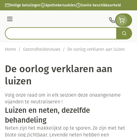
Ga naar de inhoud
Veilige betalingen
Apothekersadvies
Snelle beschikbaarheid
Menu
Zoek
Product, merk, categorie...
Home
/
Gezondheidsnieuws
/
De oorlog verklaren aan luizen
De oorlog verklaren aan
luizen
Volg onze raad om in elk seizoen deze onaangename
vijanden te neutraliseren !
Luizen en neten, dezelfde
behandeling
Neten zijn het makkelijkst op te sporen. Ze zijn met het
blote oog zichtbaar. Levende neten hebben een