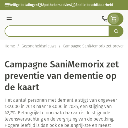
Ga naar de inhoud
Veilige betalingen
Apothekersadvies
Snelle beschikbaarheid
Menu
Zoek
Product, merk, categorie...
Home
/
Gezondheidsnieuws
/
Campagne SaniMemorix zet preventie
Campagne SaniMemorix zet
preventie van dementie op
de kaart
Het aantal personen met dementie stijgt van ongeveer
132.000 in 2018 naar 188.000 in 2035, een stijging van
42,7%. Belangrijkste oorzaak daarvan is de stijgende
levensverwachting en de vergrijzing van de bevolking.
Hogere leeftijd is dan ook de belangrijkste en meest