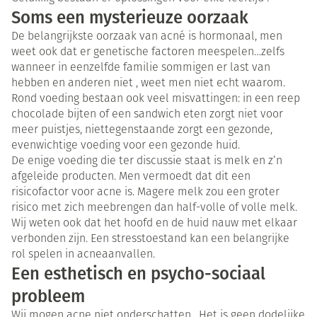
Soms een mysterieuze oorzaak
De belangrijkste oorzaak van acné is hormonaal, men
weet ook dat er genetische factoren meespelen…zelfs
wanneer in eenzelfde familie sommigen er last van
hebben en anderen niet , weet men niet echt waarom.
Rond voeding bestaan ook veel misvattingen: in een reep
chocolade bijten of een sandwich eten zorgt niet voor
meer puistjes, niettegenstaande zorgt een gezonde,
evenwichtige voeding voor een gezonde huid.
De enige voeding die ter discussie staat is melk en z’n
afgeleide producten. Men vermoedt dat dit een
risicofactor voor acne is. Magere melk zou een groter
risico met zich meebrengen dan half-volle of volle melk.
Wij weten ook dat het hoofd en de huid nauw met elkaar
verbonden zijn. Een stresstoestand kan een belangrijke
rol spelen in acneaanvallen.
Een esthetisch en psycho-sociaal
probleem
Wij mogen acne niet onderschatten . Het is geen dodelijke