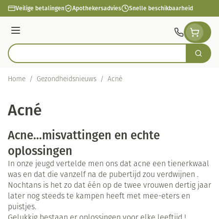
Ga naar de inhoud
Veilige betalingen
Apothekersadvies
Snelle beschikbaarheid
Menu
Zoek
Product, merk, categorie...
Home
/
Gezondheidsnieuws
/
Acné
Acné
Acne…misvattingen en echte
oplossingen
In onze jeugd vertelde men ons dat acne een tienerkwaal
was en dat die vanzelf na de pubertijd zou verdwijnen .
Nochtans is het zo dat één op de twee vrouwen dertig jaar
later nog steeds te kampen heeft met mee-eters en
puistjes.
Gelukkig bestaan er oplossingen voor elke leeftijd !