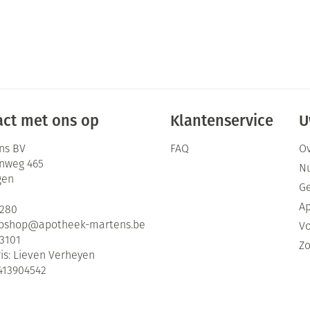
ct met ons op
Klantenservice
U
ns BV
FAQ
Ov
enweg 465
Nu
gen
G
Ap
2280
bshop@
apotheek-martens.be
Vo
3101
Zo
is:
Lieven Verheyen
413904542