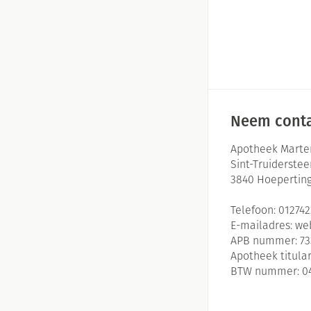
Neem conta
Apotheek Marte
Sint-Truiderste
3840
Hoepertin
Telefoon:
01274
E-mailadres:
we
APB nummer:
73
Apotheek titular
BTW nummer:
0