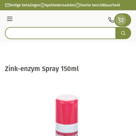
Ga naar de inhoud
Veilige betalingen
Apothekersadvies
Snelle beschikbaarheid
Menu
Zoek
Product, merk, categorie...
Zink-enzym Spray 150ml