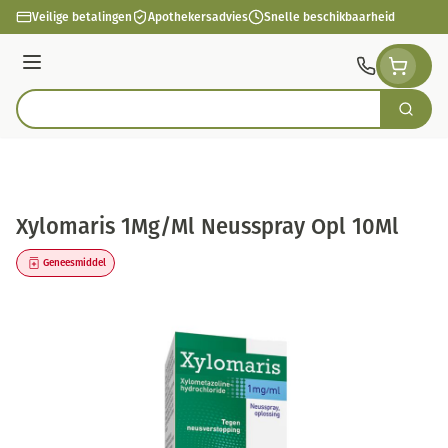
Ga naar de inhoud
Veilige betalingen
Apothekersadvies
Snelle beschikbaarheid
Menu
Zoek
Product, merk, categorie...
Xylomaris 1Mg/Ml Neusspray Opl 10Ml
Geneesmiddel