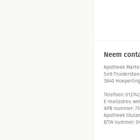
Neem conta
Apotheek Marte
Sint-Truiderste
3840
Hoepertin
Telefoon:
01274
E-mailadres:
we
APB nummer:
73
Apotheek titular
BTW nummer:
0