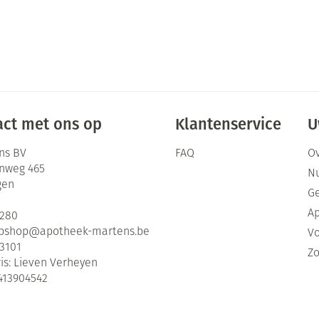
ct met ons op
Klantenservice
U
ns BV
FAQ
Ov
enweg 465
Nu
gen
G
Ap
2280
bshop@
apotheek-martens.be
Vo
3101
Zo
is:
Lieven Verheyen
413904542