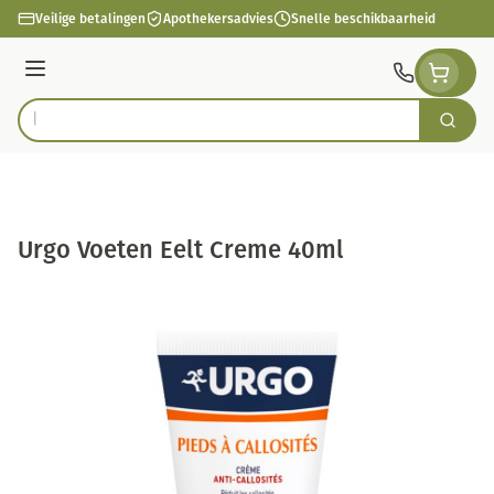
Ga naar de inhoud
Veilige betalingen
Apothekersadvies
Snelle beschikbaarheid
Menu
Zoek
Product, merk, categorie...
Urgo Voeten Eelt Creme 40ml