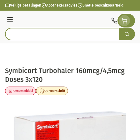
Ga naar de inhoud
Veilige betalingen
Apothekersadvies
Snelle beschikbaarheid
Menu
Zoek
Product, merk, categorie...
Symbicort Turbohaler 160mcg/4,5mcg
Doses 3x120
Geneesmiddel
Op voorschrift