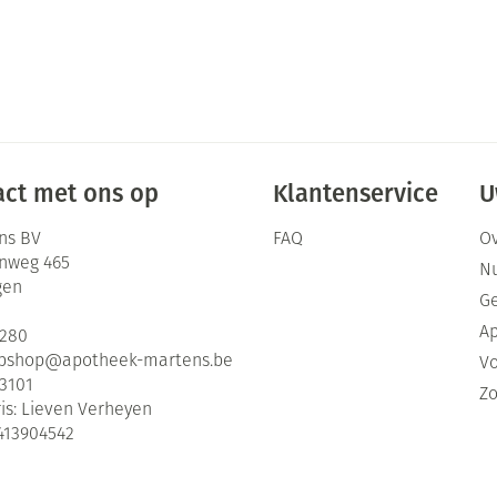
ct met ons op
Klantenservice
U
ns BV
FAQ
Ov
enweg 465
Nu
gen
G
Ap
2280
bshop@
apotheek-martens.be
Vo
3101
Zo
is:
Lieven Verheyen
413904542