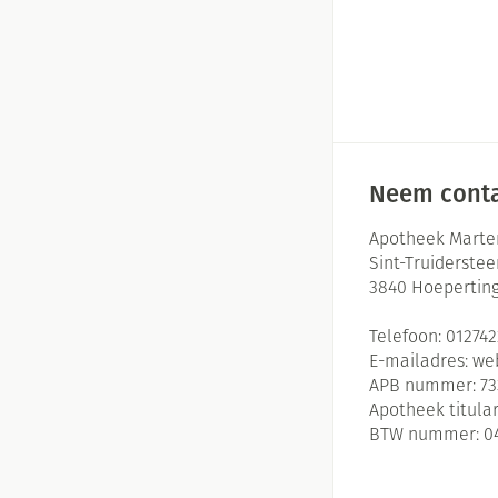
Neem conta
Apotheek Marte
Sint-Truiderste
3840
Hoepertin
Telefoon:
01274
E-mailadres:
we
APB nummer:
73
Apotheek titular
BTW nummer:
0