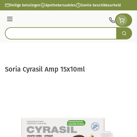
Ga naar de inhoud
Veilige betalingen
Apothekersadvies
Snelle beschikbaarheid
Menu
Zoek
Product, merk, categorie...
Soria Cyrasil Amp 15x10ml