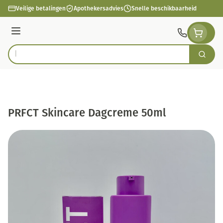
Ga naar de inhoud
Veilige betalingen
Apothekersadvies
Snelle beschikbaarheid
Menu
Zoek
Product, merk, categorie...
PRFCT Skincare Dagcreme 50ml