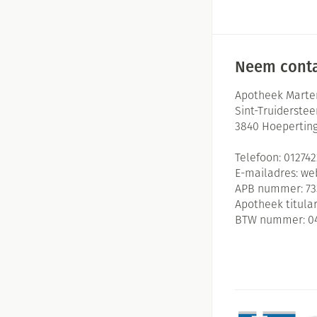
Neem conta
Apotheek Marte
Sint-Truiderste
3840
Hoepertin
Telefoon:
01274
E-mailadres:
we
APB nummer:
73
Apotheek titular
BTW nummer:
0