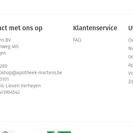
ct met ons op
Klantenservice
U
ns BV
FAQ
Ov
enweg 465
Nu
gen
G
Ap
2280
bshop@
apotheek-martens.be
Vo
3101
Zo
is:
Lieven Verheyen
413904542