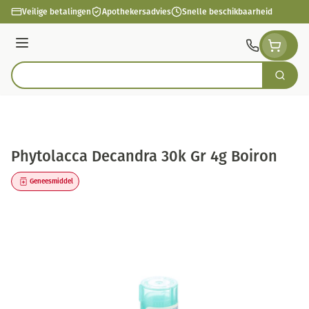
Ga naar de inhoud
Veilige betalingen
Apothekersadvies
Snelle beschikbaarheid
Menu
Zoek
Product, merk, categorie...
Phytolacca Decandra 30k Gr 4g Boiron
Geneesmiddel