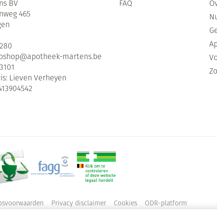
ns BV
FAQ
Ov
enweg 465
Nu
gen
G
Ap
2280
bshop@
apotheek-martens.be
Vo
3101
Zo
is:
Lieven Verheyen
413904542
psvoorwaarden
Privacy disclaimer
Cookies
ODR-platform