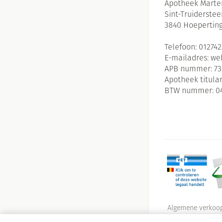
Apotheek Marte
Sint-Truiderste
3840
Hoepertin
Telefoon:
01274
E-mailadres:
we
APB nummer:
73
Apotheek titular
BTW nummer:
0
Algemene verkoo