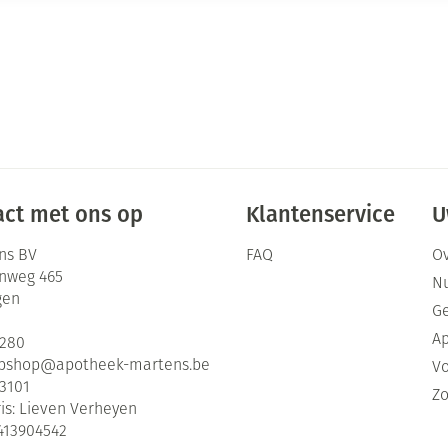
ct met ons op
Klantenservice
U
ns BV
FAQ
Ov
enweg 465
Nu
gen
G
Ap
2280
bshop@
apotheek-martens.be
Vo
3101
Zo
is:
Lieven Verheyen
413904542