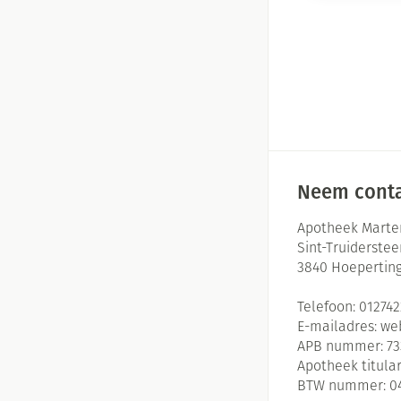
Neem conta
Apotheek Marte
Sint-Truiderste
3840
Hoepertin
Telefoon:
01274
E-mailadres:
we
APB nummer:
73
Apotheek titular
BTW nummer:
0