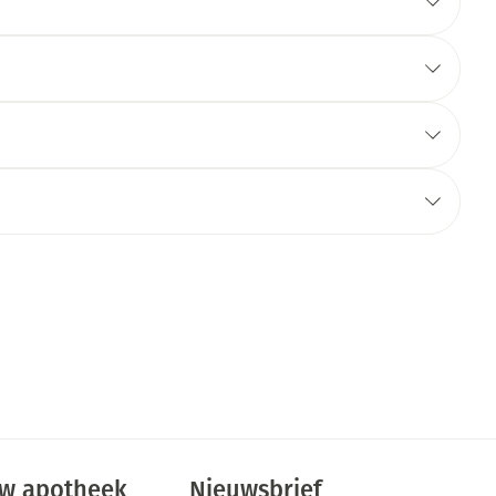
w apotheek
Nieuwsbrief