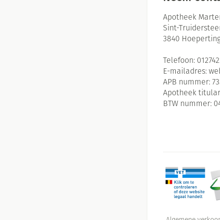
Apotheek Marte
Sint-Truiderste
3840
Hoepertin
Telefoon:
01274
E-mailadres:
we
APB nummer:
73
Apotheek titular
BTW nummer:
0