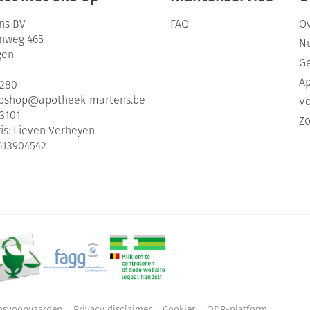
ns BV
FAQ
Ov
enweg 465
Nu
gen
G
Ap
2280
bshop@
apotheek-martens.be
Vo
3101
Zo
is:
Lieven Verheyen
413904542