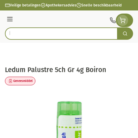
Ga naar de inhoud
Veilige betalingen
Apothekersadvies
Snelle beschikbaarheid
Menu
Zoek
Product, merk, categorie...
Ledum Palustre 5ch Gr 4g Boiron
Geneesmiddel