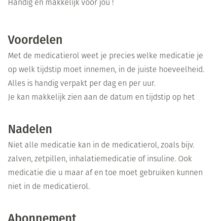
Handig en makkelijk voor jou !
Voordelen
Met de medicatierol weet je precies welke medicatie je
op welk tijdstip moet innemen, in de juiste hoeveelheid.
Alles is handig verpakt per dag en per uur.
Je kan makkelijk zien aan de datum en tijdstip op het
zakje of je een innamemoment hebt overgeslagen.
De medicatie is veilig opgeborgen in een medicatiebox.
Nadelen
Handig om mee op stap te nemen, geen pillendoos meer
Niet alle medicatie kan in de medicatierol, zoals bijv.
nodig.
zalven, zetpillen, inhalatiemedicatie of insuline. Ook
medicatie die u maar af en toe moet gebruiken kunnen
niet in de medicatierol.
Krijgt u een nieuw geneesmiddel voorgeschreven ? En uw
medicatierol is nog niet op ? Dan moet u dit
Abonnement