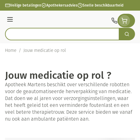
Ga naar de inhoud
Veilige betalingen
Apothekersadvies
Snelle beschikbaarheid
Menu
Zoek
Product, merk, categorie...
Home
/
Jouw medicatie op rol
Jouw medicatie op rol ?
Apotheek Martens beschikt over verschillende robotten
voor de geautomatiseerde herverpakking van medicatie.
Dat doen we al jaren voor verzorgingsinstellingen, waar
het heeft geleid tot een verminderde foutenlast en een
veel betere therapietrouw. Deze service bieden we vanaf
nu ook aan ambulante patiënten aan.