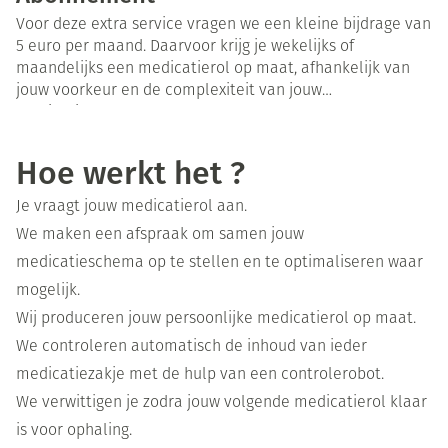
geneesmiddel even naast de rol gebruiken. Vanaf de
Voor deze extra service vragen we een kleine bijdrage van
volgende rol zit deze nieuwe medicatie mee in de zakjes.
5 euro per maand. Daarvoor krijg je wekelijks of
maandelijks een medicatierol op maat, afhankelijk van
jouw voorkeur en de complexiteit van jouw
medicatieschema.
Hoe werkt het ?
Je vraagt jouw medicatierol aan.
We maken een afspraak om samen jouw
medicatieschema op te stellen en te optimaliseren waar
mogelijk.
Wij produceren jouw persoonlijke medicatierol op maat.
We controleren automatisch de inhoud van ieder
medicatiezakje met de hulp van een controlerobot.
We verwittigen je zodra jouw volgende medicatierol klaar
is voor ophaling.