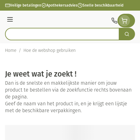
Ga naar de inhoud
Veilige betalingen
Apothekersadvies
Snelle beschikbaarheid
Menu
Zoek
Product, merk, categorie...
Home
/
Hoe de webshop gebruiken
Je weet wat je zoekt !
Dan is de snelste en makkelijkste manier om jouw
product te bestellen via de zoekfunctie rechts bovenaan
de pagina.
Geef de naam van het product in, en je krijgt een lijstje
met de beschikbare verpakkingen.