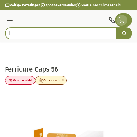
Ga naar de inhoud
Veilige betalingen
Apothekersadvies
Snelle beschikbaarheid
Menu
Zoek
Product, merk, categorie...
Ferricure Caps 56
Geneesmiddel
Op voorschrift